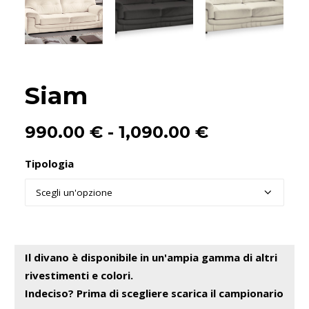
Siam
Fascia
990.00
€
-
1,090.00
€
di
Tipologia
prezzo:
da
990.00 €
a
1,090.00 €
Il divano è disponibile in un'ampia gamma di altri
rivestimenti e colori.
Indeciso? Prima di scegliere
scarica il campionario