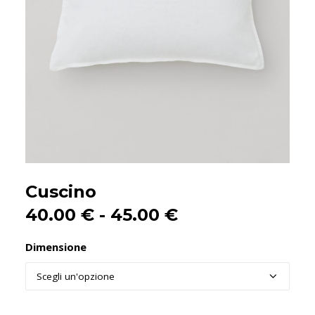
Cuscino
Fascia
40.00
€
-
45.00
€
di
Dimensione
prezzo:
da
40.00 €
a