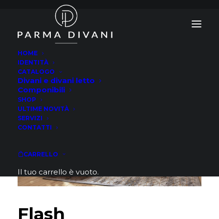
HOME
IDENTITÀ
CATALOGO
Divani e divani letto
Componibili
SHOP
ULTIME NOVITÀ
SERVIZI
CONTATTI
CARRELLO
Il tuo carrello è vuoto.
Flash