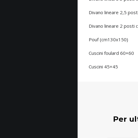
Divano lineare 2,5 pos
Divano lineare 2 posti
Pouf (cm130x150)
Cuscini foulard 60×60
Cuscini 45×45
Per ul