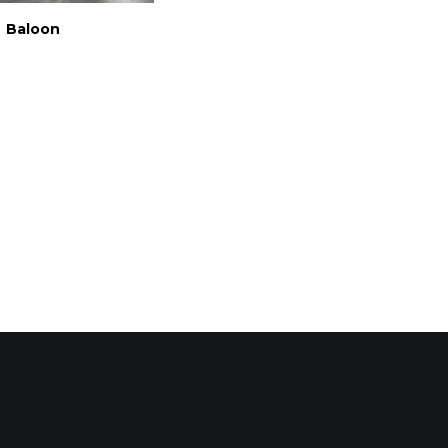
EGGI TUTTO
Baloon