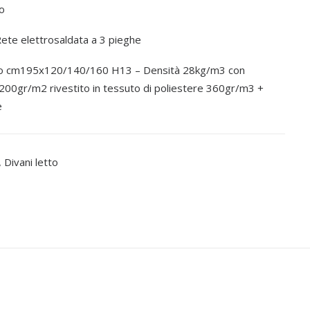
o
te elettrosaldata a 3 pieghe
 cm195x120/140/160 H13 – Densità 28kg/m3 con
 200gr/m2 rivestito in tessuto di poliestere 360gr/m3 +
e
,
Divani letto