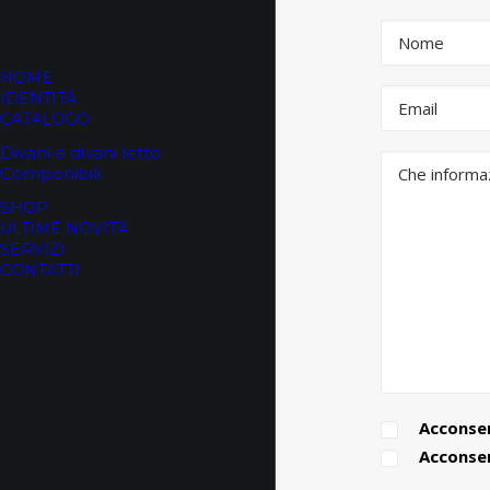
HOME
IDENTITÀ
CATALOGO
Divani e divani letto
Componibili
SHOP
ULTIME NOVITÀ
SERVIZI
CONTATTI
Acconsen
Acconsent