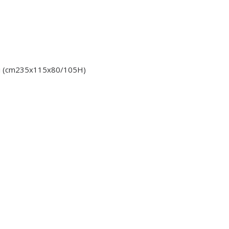
esi (cm235x115x80/105H)